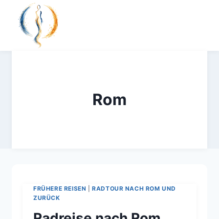
Zum
Inhalt
springen
Rom
FRÜHERE REISEN
|
RADTOUR NACH ROM UND
ZURÜCK
Radreise nach Rom