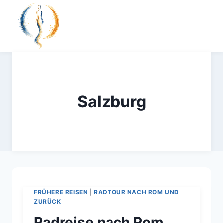
Zum
Inhalt
springen
Salzburg
FRÜHERE REISEN
|
RADTOUR NACH ROM UND
ZURÜCK
Radreise nach Rom