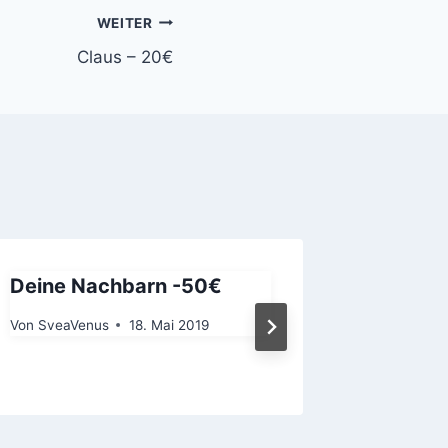
WEITER
Claus – 20€
Deine Nachbarn -50€
Liese –
Von
SveaVenus
18. Mai 2019
Von
SveaV