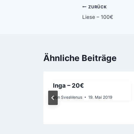
Beitragsnavi
ZURÜCK
Liese – 100€
Ähnliche Beiträge
Inga – 20€
9
Von
SveaVenus
19. Mai 2019