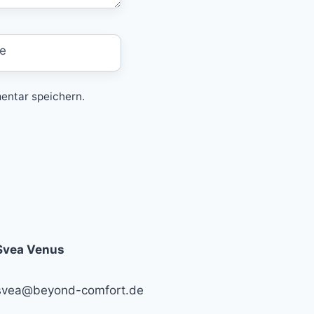
e
entar speichern.
Svea Venus
svea@beyond-comfort.de