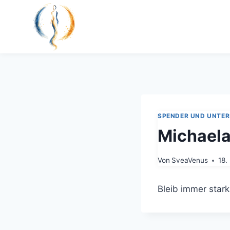
Zum
Inhalt
springen
SPENDER UND UNTE
Michaela
Von
SveaVenus
18.
Bleib immer star