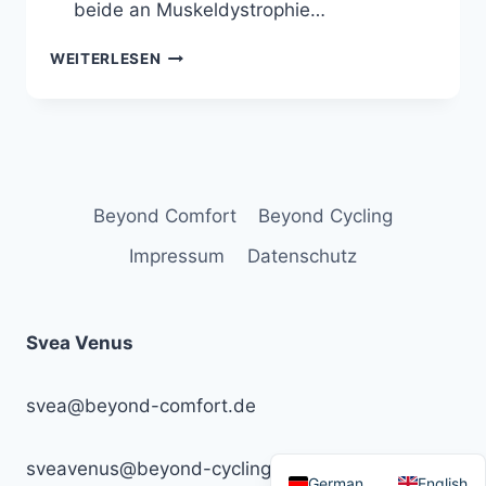
beide an Muskeldystrophie…
MIT
WEITERLESEN
STEPHEN
HAWKING
UNTERWEGS
IN
BETHLEHEM
Beyond Comfort
Beyond Cycling
Impressum
Datenschutz
Svea Venus
svea@beyond-comfort.de
sveavenus@beyond-cycling.de
German
English