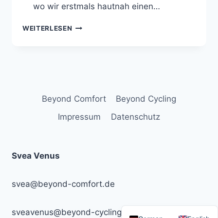
wo wir erstmals hautnah einen…
ALLTAG
WEITERLESEN
IM
AUSNAHMEZUSTAND
–
BESUCH
EINER
GEISTERSTADT
Beyond Comfort
Beyond Cycling
Impressum
Datenschutz
Svea Venus
svea@beyond-comfort.de
sveavenus@beyond-cycling.de